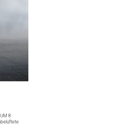
IUM 8
belüftete