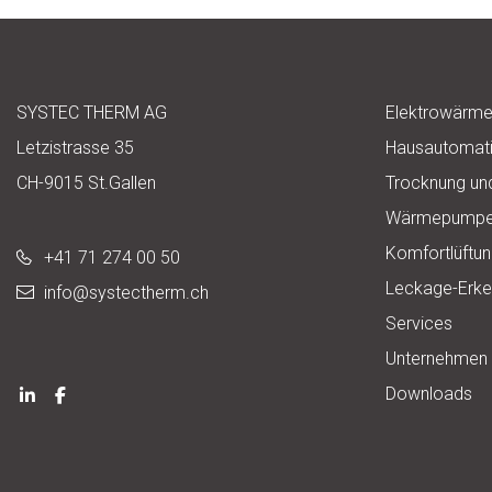
SYSTEC THERM AG
Elektrowärm
Letzistrasse 35
Hausautomat
CH-9015 St.Gallen
Trocknung un
Wärmepump
Komfortlüftu
+41 71 274 00 50
Leckage-Erk
info@
systectherm.ch
Services
Unternehmen
Downloads