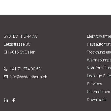
SYSTEC THERM AG
Elektrowärm
Letzistrasse 35
Hausautomat
CH-9015 St.Gallen
Trocknung un
Wärmepump
Komfortlüftu
+41 71 274 00 50
Leckage-Erk
info@
systectherm.ch
Services
Unternehmen
Downloads