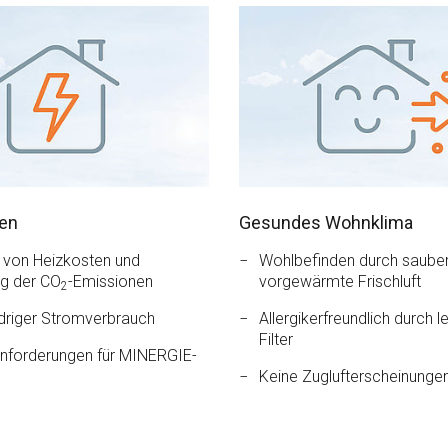
ren
Gesundes Wohnklima
 von Heizkosten und
Wohlbefinden durch saube
g der CO
-Emissionen
vorgewärmte Frischluft
2
driger Stromverbrauch
Allergikerfreundlich durch l
Filter
e Anforderungen für MINERGIE-
Keine Zuglufterscheinunge