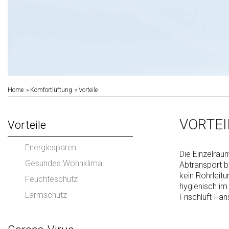
Home
Komfortlüftung
Vorteile
VORTEI
Vorteile
Energiesparen
Die Einzelrau
Gesundes Wohnklima
Abtransport b
kein Rohrleitu
Feuchteschutz
hygienisch im
Lärmschutz
Frischluft-Fa