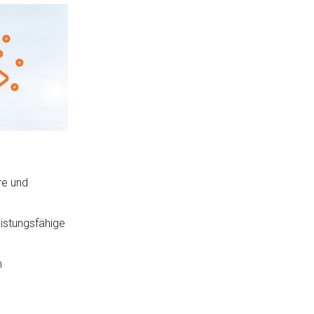
re und
eistungsfähige
n