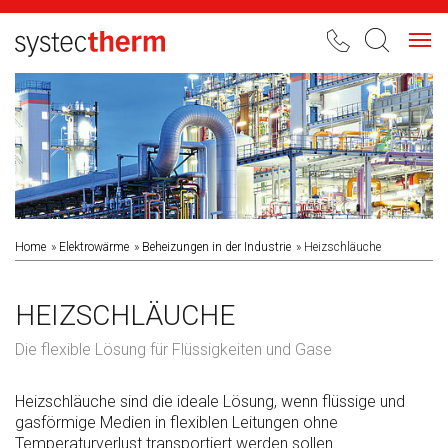
Toggl
navig
Home
Elektrowärme
Beheizungen in der Industrie
Heizschläuche
HEIZSCHLÄUCHE
Die flexible Lösung für Flüssigkeiten und Gase
Heizschläuche sind die ideale Lösung, wenn flüssige und
gasförmige Medien in flexiblen Leitungen ohne
Temperaturverlust transportiert werden sollen.