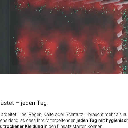
üstet – jeden Tag.
arbeitet – bei Regen, Kälte oder Schmutz – braucht mehr als nu
scheidend ist, dass Ihre Mitarbeitenden
jeden Tag mit hygienisc
r, trockener Kleidung
in den Einsatz starten können.