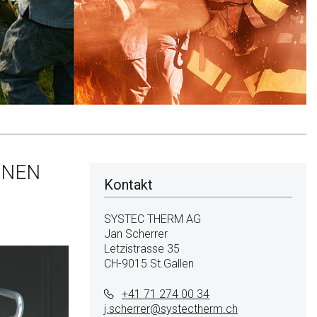
INEN
Kontakt
SYSTEC THERM AG
Jan Scherrer
Letzistrasse 35
CH-9015 St.Gallen
+41 71 274 00 34
j.scherrer@
systectherm.ch