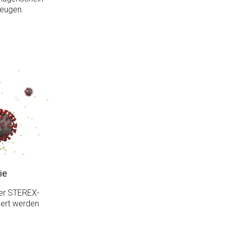
eugen.
ie
er STEREX-
iert werden