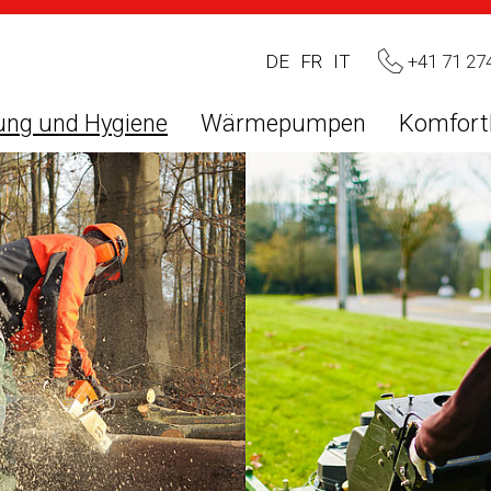
+41 71 27
DE
FR
IT
ung und Hygiene
Wärmepumpen
Komfort