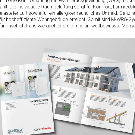
ion in eine Komfortlüftung mit Wärmerückgewinnung (WRG) macht 
ahlt. Die individuelle Raumbelüftung sorgt für Komfort, Lärmreduk
lasteter Luft sowie für ein allergikerfreundliches Umfeld. Ganz 
 für hocheffiziente Wohngebäude erreicht. Somit sind M-WRG-Sy
für Frischluft-Fans wie auch energie- und umweltbewusste Mens