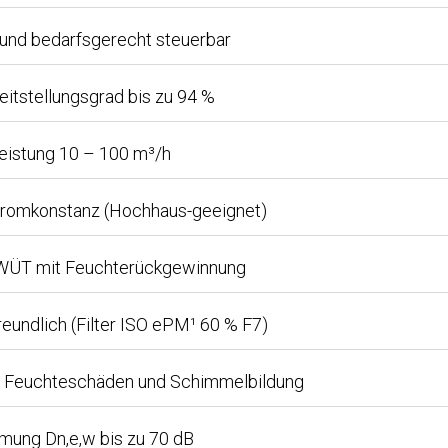
l und bedarfsgerecht steuerbar
tstellungsgrad bis zu 94 %
eistung 10 – 100 m³/h
romkonstanz (Hochhaus-geeignet)
-WÜT mit Feuchterückgewinnung
freundlich (Filter ISO ePM¹ 60 % F7)
r Feuchteschäden und Schimmelbildung
mung Dn,e,w bis zu 70 dB