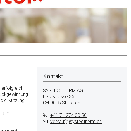
Kontakt
h erfolgreich
SYSTEC THERM AG
erückgewinnung
Letzistrasse 35
 die Nutzung
CH-9015 St.Gallen
ng mit
+41 71 274 00 50
verkauf@
systectherm.ch