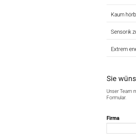
Kaum hörba
Sensorik z
Extrem ene
Sie wün
Unser Team me
Formular.
Firma