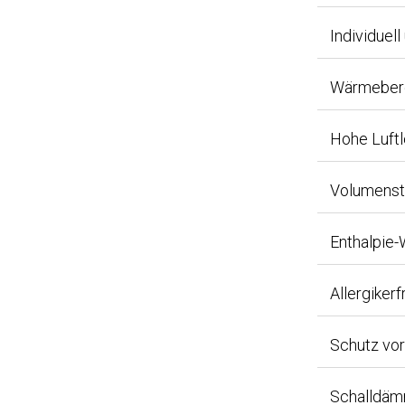
Individuel
Wärmeberei
Hohe Luftl
Volumenst
Enthalpie
Allergiker
Schutz vo
Schalldäm