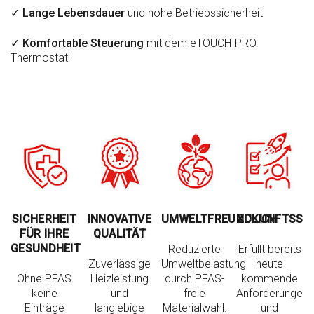
✓
Lange Lebensdauer
und hohe Betriebssicherheit
✓
Komfortable Steuerung
mit dem eTOUCH-PRO
Thermostat
SICHERHEIT
INNOVATIVE
UMWELTFREUNDLICH
ZUKUNFTSSI
FÜR IHRE
QUALITÄT
GESUNDHEIT
Reduzierte
Erfüllt bereits
Zuverlässige
Umweltbelastung
heute
Ohne PFAS
Heizleistung
durch PFAS-
kommende
keine
und
freie
Anforderungen
Einträge
langlebige
Materialwahl.
und