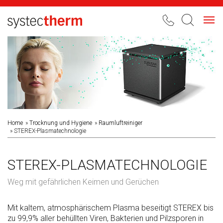
Toggl
navig
Home
Trocknung und Hygiene
Raumluftreiniger
STEREX-Plasmatechnologie
STEREX-PLASMATECHNOLOGIE
Weg mit gefährlichen Keimen und Gerüchen
Mit kaltem, atmosphärischem Plasma beseitigt STEREX bis
zu 99,9% aller behüllten Viren, Bakterien und Pilzsporen in