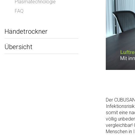
Plasmatechnologie
FAQ
Händetrockner
Übersicht
Der CUBUSAN, 
Infektionsris
somit eine nac
völlig unbeden
vergleichbar!
Menschen in I