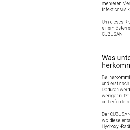
mehreren Men
Infektionsrisi
Um dieses Ri
einem österre
CUBUSAN.
Was unt
herkömml
Bei herkömmli
und erst nach
Dadurch werde
weniger nützt
und erfordern
Der CUBUSAN 
wo diese ents
Hydroxyl-Radi