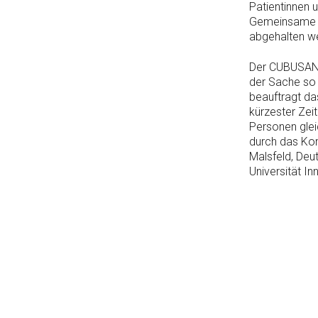
Patientinnen 
Gemeinsame B
abgehalten w
Der CUBUSAN s
der Sache so 
beauftragt da
kürzester Zei
Personen glei
durch das Ko
Malsfeld, Deut
Universität In