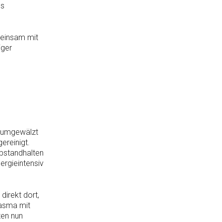
es
meinsam mit
iger
, umgewälzt
ereinigt.
Abstandhalten
ergieintensiv
irekt dort,
lasma mit
ten nun