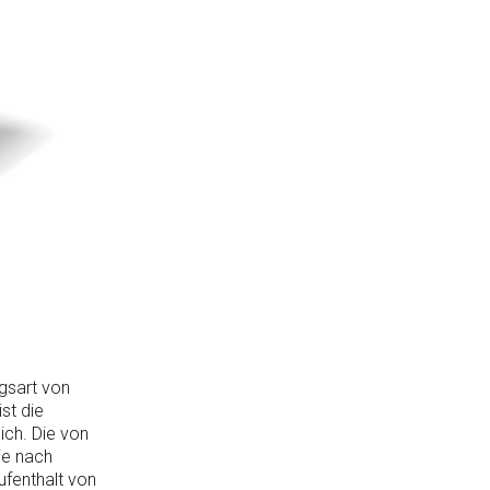
ngsart von
st die
ich. Die von
je nach
ufenthalt von