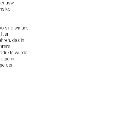
der usw.
isiko
o sind wir uns
tler
hren, das in
hrere
rodukts wurde
ogie in
gie der