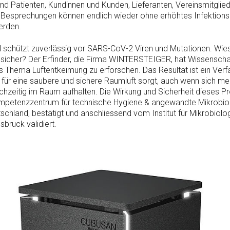
und Patienten, Kundinnen und Kunden, Lieferanten, Vereinsmitglie
esprechungen können endlich wieder ohne erhöhtes Infektionsr
erden.
chützt zuverlässig vor SARS-CoV-2 Viren und Mutationen. Wies
sicher? Der Erfinder, die Firma WINTERSTEIGER, hat Wissenschaf
s Thema Luftentkeimung zu erforschen. Das Resultat ist ein Verfa
t für eine saubere und sichere Raumluft sorgt, auch wenn sich me
chzeitig im Raum aufhalten. Die Wirkung und Sicherheit dieses P
mpetenzzentrum für technische Hygiene & angewandte Mikrobiol
schland, bestätigt und anschliessend vom Institut für Mikrobiolo
nsbruck validiert.