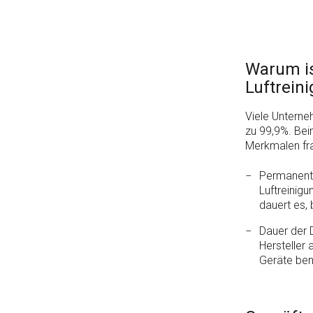
Warum is
Luftrein
Viele Unterne
zu 99,9%. Bei
Merkmalen fr
Permanente
Luftreinig
dauert es,
Dauer der 
Hersteller
Geräte ben