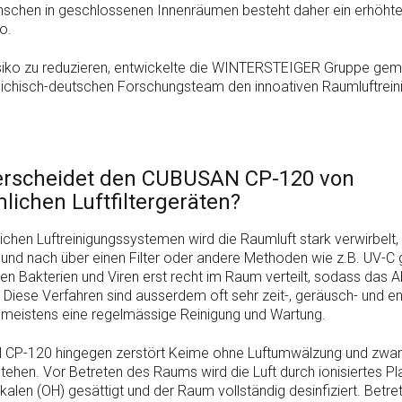
schen in geschlossenen Innenräumen besteht daher ein erhöht
ko.
siko zu reduzieren, entwickelte die WINTERSTEIGER Gruppe ge
ichisch-deutschen Forschungsteam den innoativen Raumluftrein
erscheidet den CUBUSAN CP-120 von
ichen Luftfiltergeräten?
chen Luftreinigungssystemen wird die Raumluft stark verwirbelt
 und nach über einen Filter oder andere Methoden wie z.B. UV-C g
n Bakterien und Viren erst recht im Raum verteilt, sodass das 
. Diese Verfahren sind ausserdem oft sehr zeit-, geräusch- und en
 meistens eine regelmässige Reinigung und Wartung.
CP-120 hingegen zerstört Keime ohne Luftumwälzung und zwar d
tehen. Vor Betreten des Raums wird die Luft durch ionisiertes P
kalen (OH) gesättigt und der Raum vollständig desinfiziert. Betre