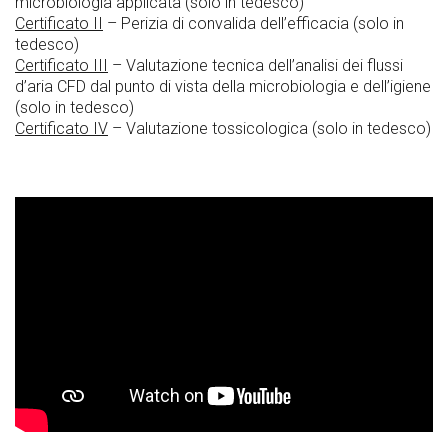
microbiologia applicata (solo in tedesco)
Certificato II
– Perizia di convalida dell’efficacia (solo in
tedesco)
Certificato III
– Valutazione tecnica dell’analisi dei flussi
d’aria CFD dal punto di vista della microbiologia e dell’igiene
(solo in tedesco)
Certificato IV
– Valutazione tossicologica (solo in tedesco)