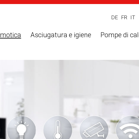
DE
FR
IT
omotica
Asciugatura e igiene
Pompe di cal