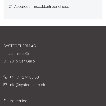
Apparecchi riscaldanti per chiese
SYSTEC THERM AG
Letzistrasse 35
CH-9015 San Gallo
+41 71 274 00 50
info@
systectherm.ch
Elettrotermica