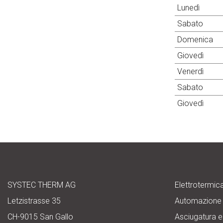
Lunedì
Sabato
Domenica
Giovedì
Venerdì
Sabato
Giovedì
SYSTEC THERM AG
Elettrotermic
Letzistrasse 35
Automazione
CH-9015 San Gallo
Asciugatura e