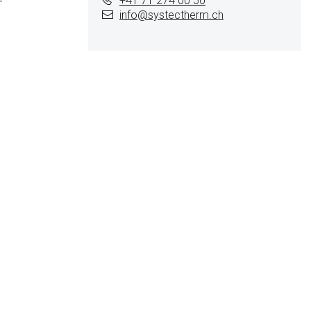
+41 71 274 00 50
info@
systectherm.ch