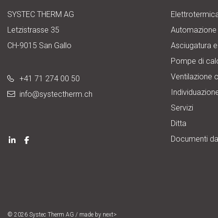
SYSTEC THERM AG
Elettrotermic
Letzistrasse 35
Automazione
CH-9015 San Gallo
Asciugatura e
Pompe di cal
Ventilazione 
+41 71 274 00 50
Individuazione
info@
systectherm.ch
Servizi
Ditta
Documenti da
© 2026
Systec Therm AG
/ made by
next>