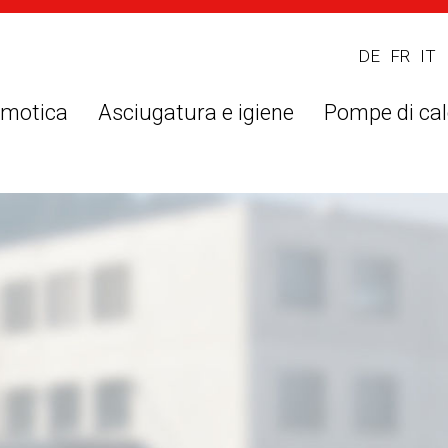
DE
FR
IT
omotica
Asciugatura e igiene
Pompe di cal