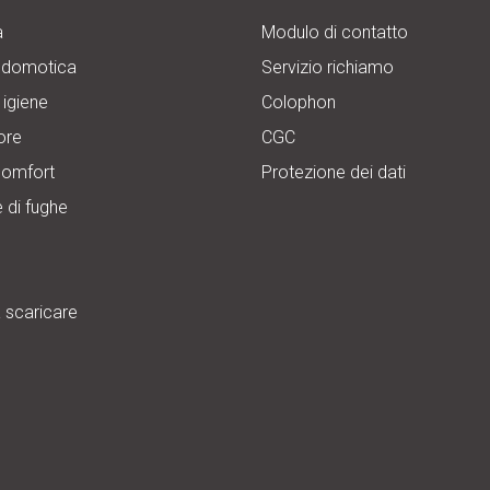
a
Modulo di contatto
 domotica
Servizio richiamo
 igiene
Colophon
ore
CGC
comfort
Protezione dei dati
 di fughe
 scaricare