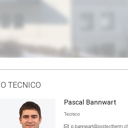
IO TECNICO
Pascal Bannwart
Tecnico
p.bannwart@
systectherm.c