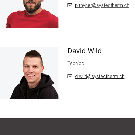
p.rhyner@
systectherm.ch
David Wild
Tecnico
d.wild@
systectherm.ch