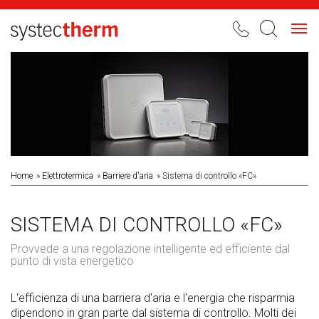
Toggl
navig
Home
Elettrotermica
Barriere d'aria
Sistema di controllo «FC»
SISTEMA DI CONTROLLO «FC»
Provvede a una regolazione intelligente ed efficiente dal
punto di vista energetico
L'efficienza di una barriera d'aria e l'energia che risparmia
dipendono in gran parte dal sistema di controllo. Molti dei