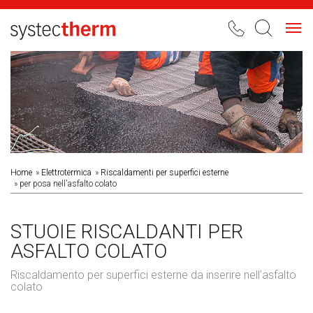
Toggl
navig
Home
Elettrotermica
Riscaldamenti per superfici esterne
per posa nell'asfalto colato
STUOIE RISCALDANTI PER
ASFALTO COLATO
Riscaldamento per superfici esterne da inserire nell'asfalto
colato