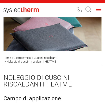
Toggl
navig
Home
Elettrotermica
Cuscini riscaldanti
Noleggio di cuscini riscaldanti HEATME
NOLEGGIO DI CUSCINI
RISCALDANTI HEATME
Campo di applicazione