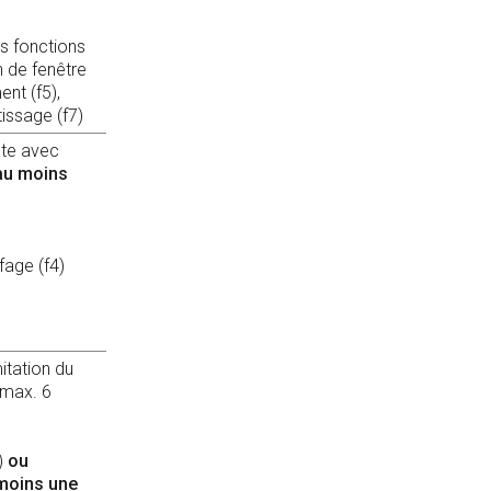
s fonctions
n de fenêtre
ent (f5),
tissage (f7)
nte avec
au moins
fage (f4)
itation du
 max. 6
)
ou
moins une