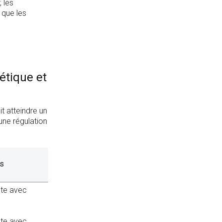
, les
 que les
étique et
t atteindre un
’une régulation
es
nte avec
nte avec