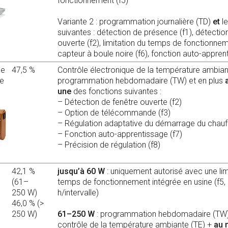
fonctionnement (f5)
Variante 2 : programmation journalière (TD)
et
le
suivantes : détection de présence (f1), détectio
ouverte (f2), limitation du temps de fonctionnem
capteur à boule noire (f6), fonction auto-appren
de
47,5 %
Contrôle électronique de la température ambia
se
programmation hebdomadaire (TW) et en plus
une
des fonctions suivantes :
– Détection de fenêtre ouverte (f2)
– Option de télécommande (f3)
– Régulation adaptative du démarrage du chauf
– Fonction auto-apprentissage (f7)
– Précision de régulation (f8)
42,1 %
jusqu’à 60 W
: uniquement autorisé avec une lim
(61–
temps de fonctionnement intégrée en usine (f5,
250 W)
h/intervalle)
46,0 % (>
250 W)
61–250 W
: programmation hebdomadaire (TW
contrôle de la température ambiante (TE) +
au 