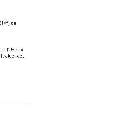
 (TW)
ou
par l’UE aux
effectuer des