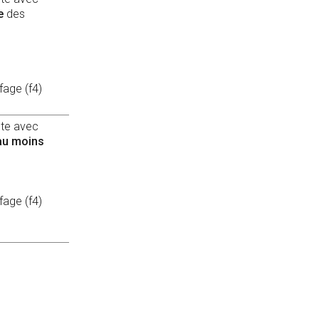
e
des
fage (f4)
nte avec
au moins
fage (f4)