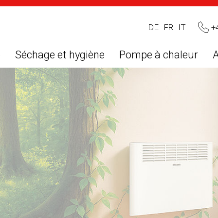
+
DE
FR
IT
e
Séchage et hygiène
Pompe à chaleur
A