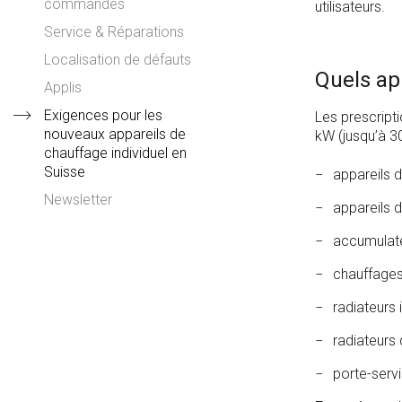
commandes
utilisateurs.
Service & Réparations
Localisation de défauts
Quels ap
Applis
Exigences pour les
Les prescripti
nouveaux appareils de
kW (jusqu’à 3
chauffage individuel en
Suisse
appareils 
Newsletter
appareils 
accumulate
chauffages
radiateurs
radiateurs 
porte-serv