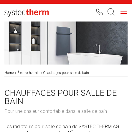
Toggl
navig
Home
Électrothermie
Chauffages pour salle de bain
CHAUFFAGES POUR SALLE DE
BAIN
Pour une chaleur confortable dans la salle de bain
Les radiateurs pour salle de bain de SYSTEC THERM AG