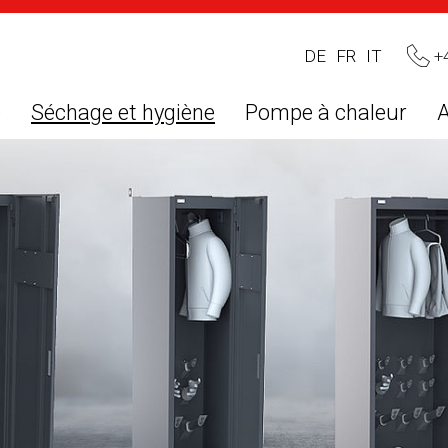
+
DE
FR
IT
e
Séchage et hygiène
Pompe à chaleur
A