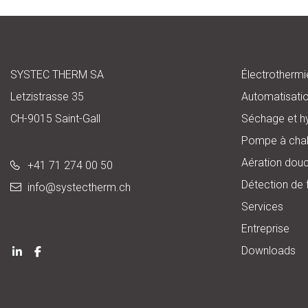
SYSTEC THERM SA
Électrothermi
Letzistrasse 35
Automatisati
CH-9015 Saint-Gall
Séchage et h
Pompe à chal
Aération dou
+41 71 274 00 50
Détection de 
info@
systectherm.ch
Services
Entreprise
Downloads