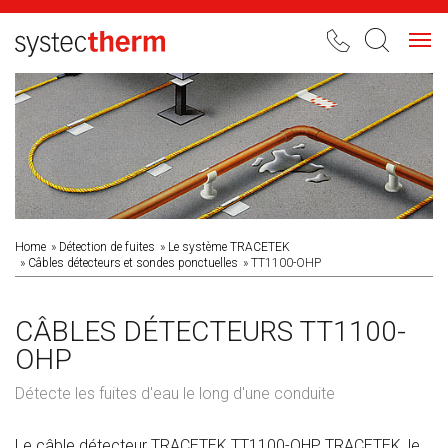
Toggl
navig
Home
Détection de fuites
Le système TRACETEK
Câbles détecteurs et sondes ponctuelles
TT1100-OHP
CÂBLES DÉTECTEURS TT1100-
OHP
Détecte les fuites d'eau le long d'une conduite
Le câble détecteur TRACETEK TT1100-OHP TRACETEK, le