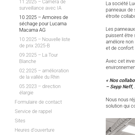
11.2025 – Caméra de
La société Lu
surveillance avec IA
panneaux de s
étroite colla
10.2025 – Armoires de
séchage pour Lucarna
Les panneaux 
Macarna AG
puissent être
10.2025 – Nouvelle liste
améliore non 
de prix 2025-B
et de confort 
09.2025 – La Tour
Avec cet inv
Blanche
environnement 
02.2025 – amélioration
de la vallée du Rhin
« Nos collabo
05.2023 – direction
– Sepp Neff, 
élargie
Nous nous réj
Formulaire de contact
solution qui c
Service de rappel
Sites
Heures d'ouverture