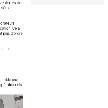
vestiaires de
lisés en
borateurs
sation. Cela
t plus d’ordre
sur un
nsemble une
opérationnels.