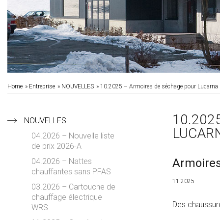
Home
Entreprise
NOUVELLES
10.2025 – Armoires de séchage pour Lucarn
10.202
NOUVELLES
LUCAR
04.2026 – Nouvelle liste
de prix 2026-A
Armoires
04.2026 – Nattes
chauffantes sans PFAS
11.2025
03.2026 – Cartouche de
chauffage électrique
Des chaussure
WRS