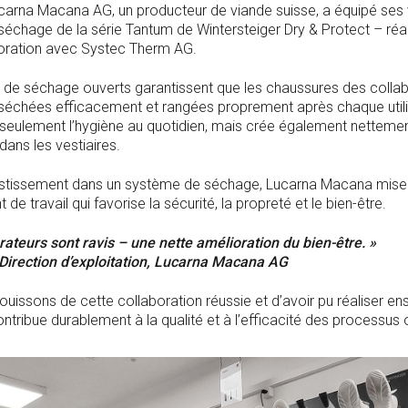
carna Macana AG, un producteur de viande suisse, a équipé ses 
échage de la série Tantum de Wintersteiger Dry & Protect – réa
boration avec Systec Therm AG.
de séchage ouverts garantissent que les chaussures des colla
 séchées efficacement et rangées proprement après chaque utili
seulement l’hygiène au quotidien, mais crée également nettemen
dans les vestiaires.
estissement dans un système de séchage, Lucarna Macana mise 
de travail qui favorise la sécurité, la propreté et le bien-être.
rateurs sont ravis – une nette amélioration du bien-être. »
Direction d’exploitation, Lucarna Macana AG
ouissons de cette collaboration réussie et d’avoir pu réaliser e
ontribue durablement à la qualité et à l’efficacité des processus 