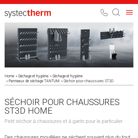
Toggl
navig
Home
Séchage et hygiène
Séchage et hygiène
Panneaux de séchage TANTUM
Séchoir pour chaussures ST3D
SÉCHOIR POUR CHAUSSURES
ST3D HOME
Petit séchoir à chaussures et à gants pour le particulier
Des chaussures mouillées ne sèchent souvent plus du tout