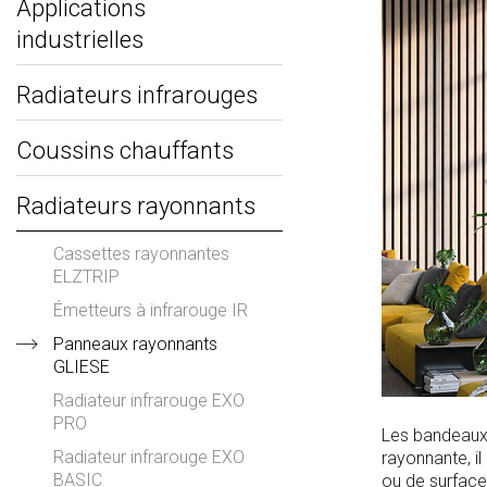
Applications
industrielles
Radiateurs infrarouges
Coussins chauffants
Radiateurs rayonnants
Cassettes rayonnantes
ELZTRIP
Émetteurs à infrarouge IR
Panneaux rayonnants
GLIESE
Radiateur infrarouge EXO
PRO
Les bandeaux 
Radiateur infrarouge EXO
rayonnante, i
BASIC
ou de surface