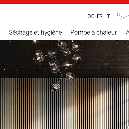
+
DE
FR
IT
e
Séchage et hygiène
Pompe à chaleur
A