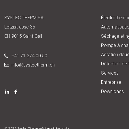
SYSTEC THERM SA
Électrothermi
Letzistrasse 35
Automatisati
CH-9015 Saint-Gall
Séchage et h
Pompe à chal
Aération dou
+41 71 274 00 50
Détection de 
info@
systectherm.ch
Services
Entreprise
Downloads
© 2026
Systec Therm AG
/ made by
next>