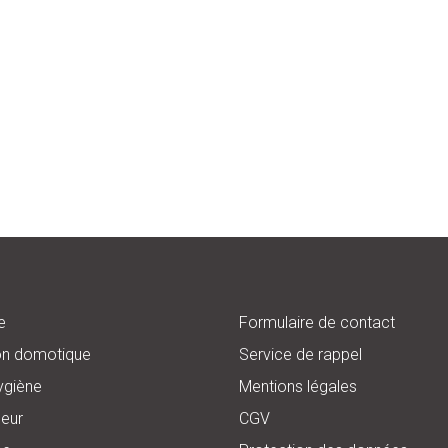
e
Formulaire de contact
on domotique
Service de rappel
ygiène
Mentions légales
eur
CGV