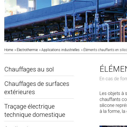
Home
Électrothermie
Applications industrielles
Éléments chauffants en silic
ÉLÉMEN
Chauffages au sol
En cas de form
Chauffages de surfaces
extérieures
Les objets à s
chauffants co
silicone repr
Traçage électrique
à la forme, la
technique domestique