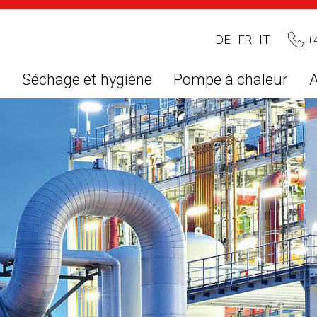
+
DE
FR
IT
e
Séchage et hygiène
Pompe à chaleur
A