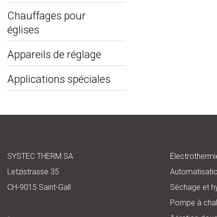
Chauffages pour
églises
Appareils de réglage
Applications spéciales
SYSTEC THERM SA
Électrothermi
Letzistrasse 35
Automatisati
CH-9015 Saint-Gall
Séchage et h
Pompe à chal