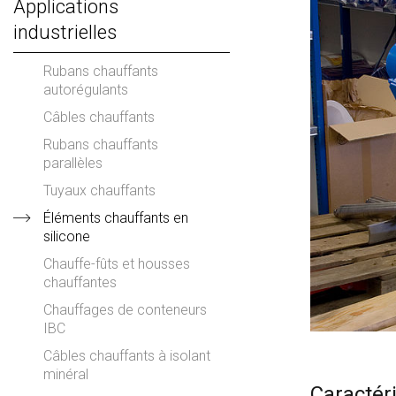
Applications
industrielles
Rubans chauffants
autorégulants
Câbles chauffants
Rubans chauffants
parallèles
Tuyaux chauffants
Éléments chauffants en
silicone
Chauffe-fûts et housses
chauffantes
Chauffages de conteneurs
IBC
Câbles chauffants à isolant
minéral
Caractér